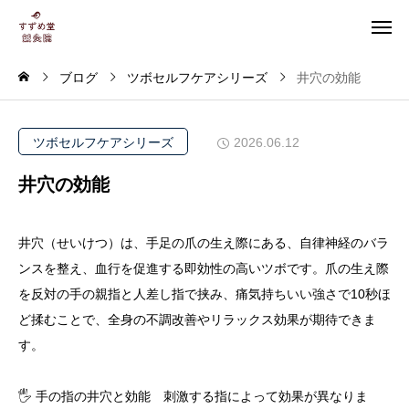
ブログ
ツボセルフケアシリーズ
井穴の効能
ツボセルフケアシリーズ
2026.06.12
井穴の効能
井穴（せいけつ）は、手足の爪の生え際にある、自律神経のバラ
ンスを整え、血行を促進する即効性の高いツボです。爪の生え際
を反対の手の親指と人差し指で挟み、痛気持ちいい強さで10秒ほ
ど揉むことで、全身の不調改善やリラックス効果が期待できま
す。
🖐️ 手の指の井穴と効能 刺激する指によって効果が異なりま