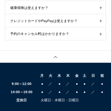
健康保険は使えますか？
クレジットカードやPayPayは使えますか？
予約のキャンセル料はかかりますか？
月
火
水
木
金
土
日
祝
9:00～12:00
●
／
●
／
●
●
／
●
14:00～19:00
●
／
●
／
●
●
／
●
定休日
火曜日・木曜日・日曜日