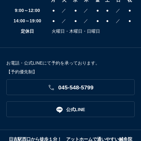
月
火
水
木
金
土
日
祝
9:00～12:00
●
／
●
／
●
●
／
●
14:00～19:00
●
／
●
／
●
●
／
●
定休日
火曜日・木曜日・日曜日
お電話・公式LINEにて予約を承っております。
【予約優先制】

045-548-5799

公式LINE
日吉駅西口から徒歩１分！ アットホームで通いやすい鍼灸院