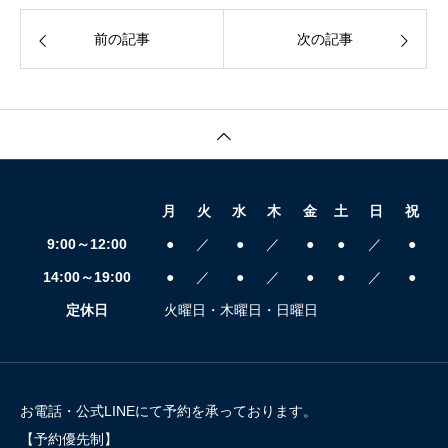
前の記事
次の記事
月
火
水
木
金
土
日
祝
9:00～12:00
●
／
●
／
●
●
／
●
14:00～19:00
●
／
●
／
●
●
／
●
定休日
火曜日・木曜日・日曜日
お電話・公式LINEにて予約を承っております。
【予約優先制】