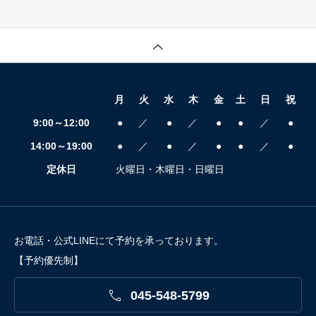
月
火
水
木
金
土
日
祝
9:00～12:00
●
／
●
／
●
●
／
●
14:00～19:00
●
／
●
／
●
●
／
●
定休日
火曜日・木曜日・日曜日
お電話・公式LINEにて予約を承っております。
【予約優先制】

045-548-5799