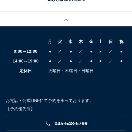
月
火
水
木
金
土
日
祝
9:00～12:00
●
／
●
／
●
●
／
●
14:00～19:00
●
／
●
／
●
●
／
●
定休日
火曜日・木曜日・日曜日
お電話・公式LINEにて予約を承っております。
【予約優先制】

045-548-5799