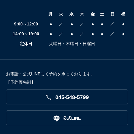
月
火
水
木
金
土
日
祝
9:00～12:00
●
／
●
／
●
●
／
●
14:00～19:00
●
／
●
／
●
●
／
●
定休日
火曜日・木曜日・日曜日
お電話・公式LINEにて予約を承っております。
【予約優先制】

045-548-5799

公式LINE