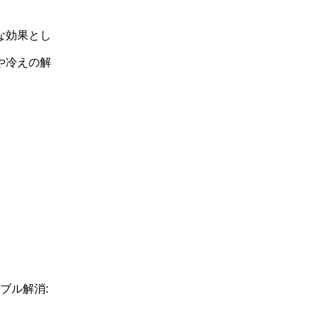
な効果とし
や冷えの解
ブル解消: