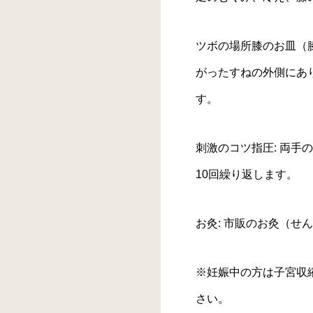
ツボの場所膝のお皿（膝
がったすねの外側にあ
す。
刺激のコツ指圧: 両手
10回繰り返します。
お灸: 市販のお灸（
※妊娠中の方は子宮収
さい。