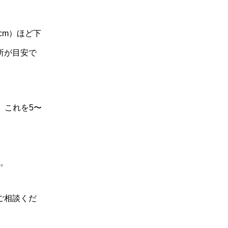
cm）ほど下
所が目安で
。これを5〜
す。
ご相談くだ