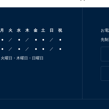
月
火
水
木
金
土
日
祝
お電
●
／
●
／
●
●
／
●
先制
●
／
●
／
●
●
／
●
火曜日・木曜日・日曜日