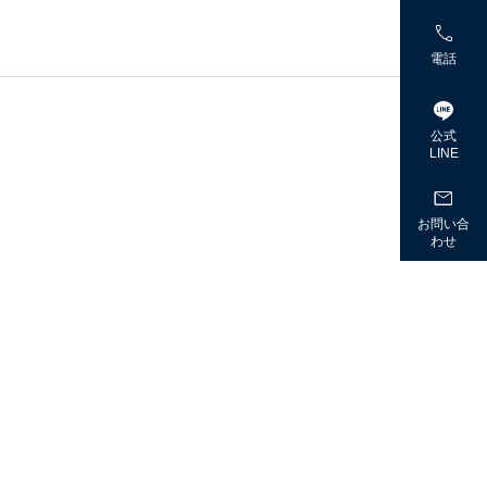

電話

公式
LINE

お問い合
わせ