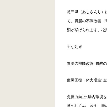
足三里（あしさんり）
て、胃腸の不調改善（
消が挙げられます。松
主な効果
胃腸の機能改善: 胃
疲労回復・体力増進:
免疫力向上: 腸内環境
足のむくみ、冷え、膝